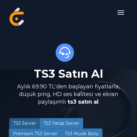
TS3 Satın Al
Aylık 69.90 TL'den başlayan fiyatlarla,
düşük ping, HD ses kalitesi ve ekran
paylaşımlı
ts3 satın al
.
TS3 Server
TS3 Yatqa Server
Premium TS3 Server
TS3 Müzik Botu