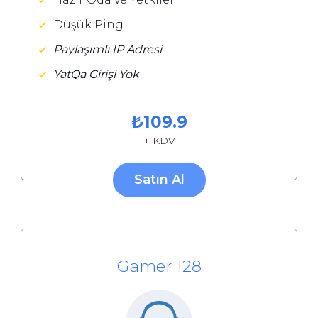
Düşük Ping
Paylaşımlı IP Adresi
YatQa Girişi Yok
₺
109.9
+ KDV
Satın Al
Gamer 128