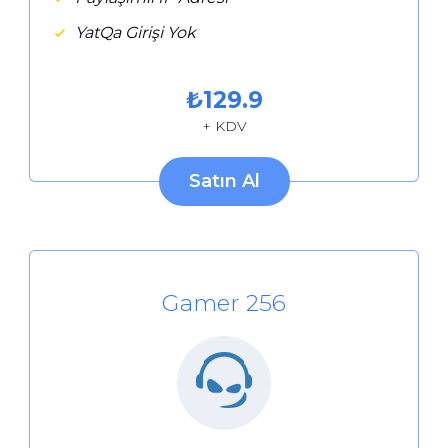
YatQa Girişi Yok
₺
129.9
+ KDV
Satın Al
Gamer 256