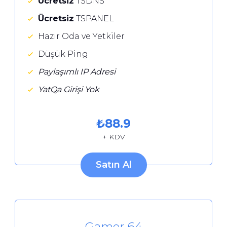
Ücretsiz
TSDNS
Ücretsiz
TSPANEL
Hazır Oda ve Yetkiler
Düşük Ping
Paylaşımlı IP Adresi
YatQa Girişi Yok
₺
88.9
+ KDV
Satın Al
Gamer 64